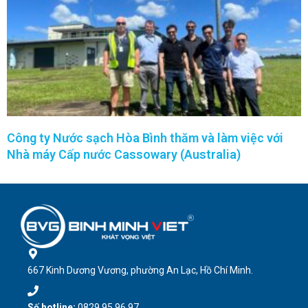
Công ty Nước sạch Hòa Bình thăm và làm việc với
Nhà máy Cấp nước Cassowary (Australia)
667 Kinh Dương Vương, phường An Lạc, Hồ Chí Minh.
Số hotline:
0829 95 96 97