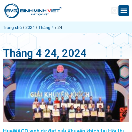
Trang chủ
/
2024
/
Tháng 4
/ 24
Tháng 4 24, 2024
HueWACO vinh dự đạt giải Khuyến khích tại Hội thi