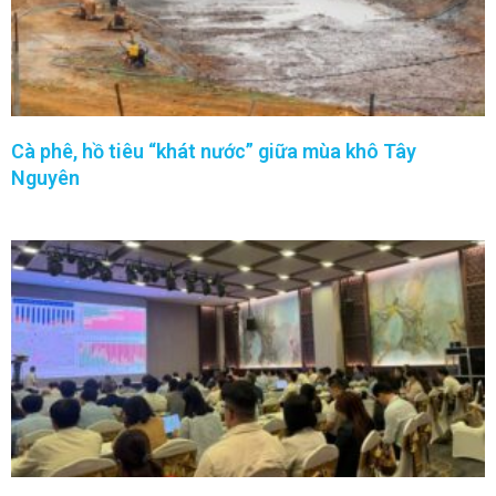
Cà phê, hồ tiêu “khát nước” giữa mùa khô Tây
Nguyên