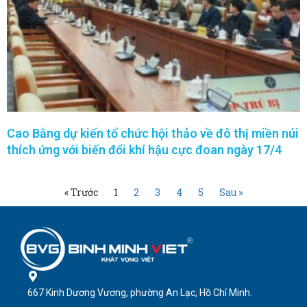
Cao Bằng dự kiến tổ chức hội thảo về đô thị miền núi
thích ứng với biến đổi khí hậu cực đoan ngày 17/4
« Trước
1
2
3
4
5
Sau »
667 Kinh Dương Vương, phường An Lạc, Hồ Chí Minh.