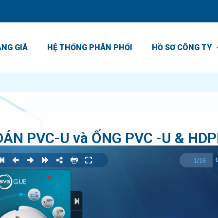
NG GIÁ
HỆ THỐNG PHÂN PHỐI
HỒ SƠ CÔNG TY
ÁN PVC-U và ỐNG PVC -U & HDP