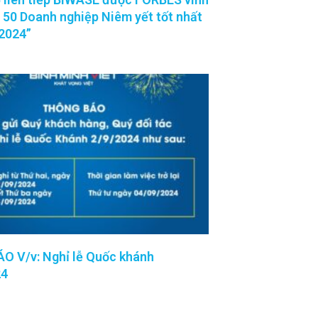
 50 Doanh nghiệp Niêm yết tốt nhất
2024”
 V/v: Nghỉ lễ Quốc khánh
24