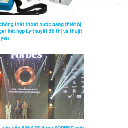
ống thất thoát nước bằng thiết bị
er kết hợp Lý thuyết đồ thị và thuật
uyền
 liên tiếp BIWASE được FORBES vinh