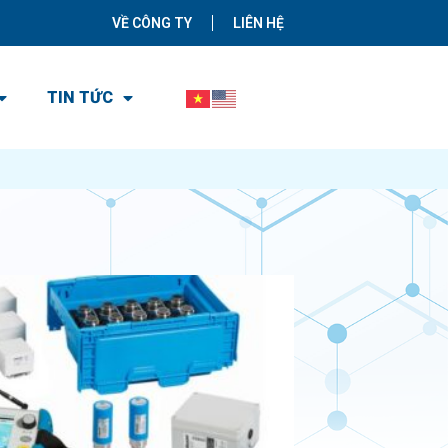
VỀ CÔNG TY
LIÊN HỆ
TIN TỨC