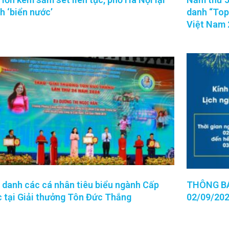
h ‘biển nước’
danh “Top
Việt Nam 
 danh các cá nhân tiêu biểu ngành Cấp
THÔNG BÁO
 tại Giải thưởng Tôn Đức Thắng
02/09/20