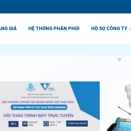
NG GIÁ
HỆ THỐNG PHÂN PHỐI
HỒ SƠ CÔNG TY