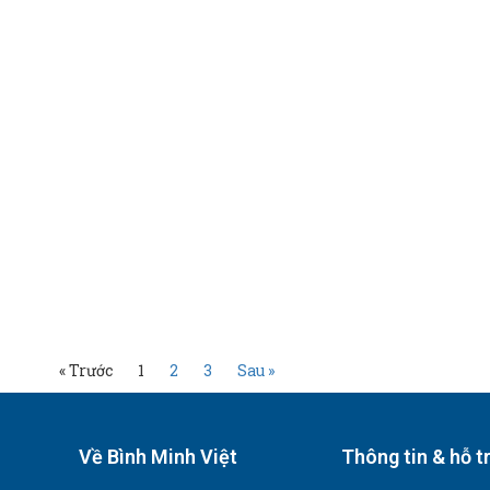
« Trước
1
2
3
Sau »
Về Bình Minh Việt
Thông tin & hỗ t