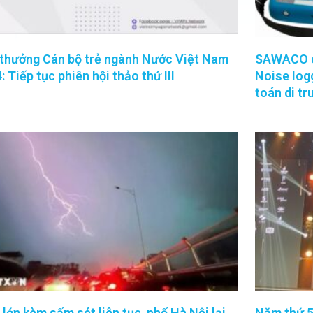
 thưởng Cán bộ trẻ ngành Nước Việt Nam
SAWACO ch
: Tiếp tục phiên hội thảo thứ III
Noise logg
toán di tr
lớn kèm sấm sét liên tục, phố Hà Nội lại
Năm thứ 5