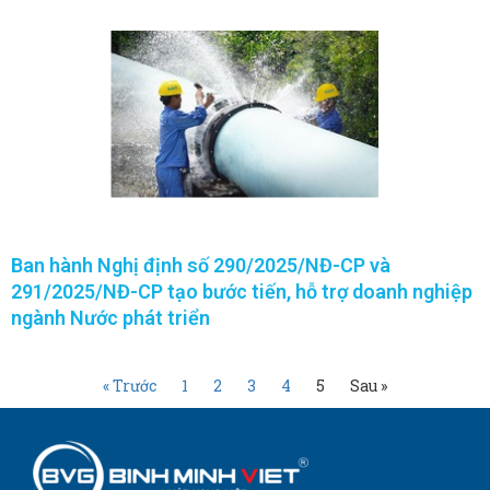
Ban hành Nghị định số 290/2025/NĐ-CP và
291/2025/NĐ-CP tạo bước tiến, hỗ trợ doanh nghiệp
ngành Nước phát triển
« Trước
1
2
3
4
5
Sau »