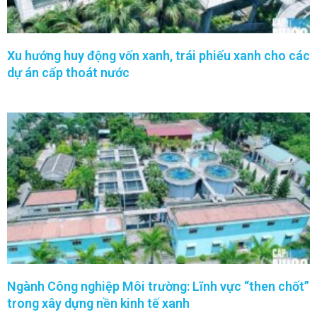
Xu hướng huy động vốn xanh, trái phiếu xanh cho các
dự án cấp thoát nước
Ngành Công nghiệp Môi trường: Lĩnh vực “then chốt”
trong xây dựng nền kinh tế xanh