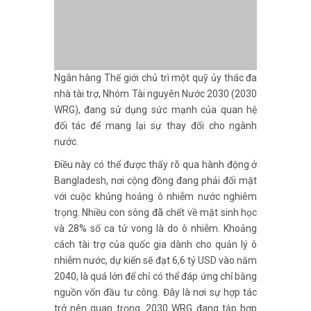
đối tác để mang lại sự thay đổi cho ngành
nước.
Điều này có thể được thấy rõ qua hành động ở
Bangladesh, nơi cộng đồng đang phải đối mặt
với cuộc khủng hoảng ô nhiễm nước nghiêm
trọng. Nhiều con sông đã chết về mặt sinh học
và 28% số ca tử vong là do ô nhiễm. Khoảng
cách tài trợ của quốc gia dành cho quản lý ô
nhiễm nước, dự kiến sẽ đạt 6,6 tỷ USD vào năm
2040, là quá lớn để chỉ có thể đáp ứng chỉ bằng
nguồn vốn đầu tư công. Đây là nơi sự hợp tác
trở nên quan trọng. 2030 WRG đang tập hợp
các bên liên quan khu vực công và tư nhân để
đẩy nhanh các khoản đầu tư, bao gồm 450
triệu USD tài chính công và 100 triệu USD vốn
tư nhân, nhằm giúp giải quyết thách thức ô
nhiễm nước cấp bách ở Bangladesh
Trong thập kỷ qua, nhóm Tài nguyên nước
(WRG) đã giúp thúc đẩy an ninh nước thông