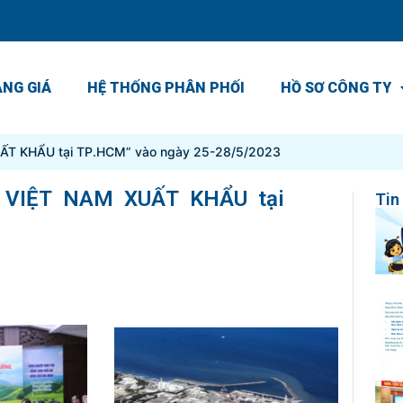
NG GIÁ
HỆ THỐNG PHÂN PHỐI
HỒ SƠ CÔNG TY
ẤT KHẨU tại TP.HCM” vào ngày 25-28/5/2023
 VIỆT NAM XUẤT KHẨU tại
Tin