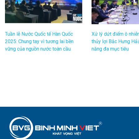
Tuần lễ Nước Quốc tế Hàn Quốc
Xử lý dứt điểm ô nhiễ
2025: Chung tay vì tương lai bền
thủy lợi Bắc Hưng Hải,
vững của nguồn nước toàn cầu
năng đa mục tiêu