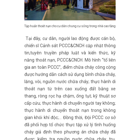
Tập huấn thoát nạn cho cư dân chung cư sống trong nhà cao tầng
Tại đây, cư dân, người lao động được cán bộ,
chiến sĩ Cảnh sát PCCC&CNCH cập nhật thông
tin,tuyên truyền pháp luật và kiến thức, kỹ
năng thoát nạn, PCCC&CNCH. Mô hình “tổ liên
gia an toàn PCCC”, điểm chữa cháy công cộng
được hướng dẫn cách sử dụng bình chữa cháy,
lăng, vòi, nguồn nước chữa cháy; thực hành di
thoát nạn từ trên cao xuống đất bằng xe
thang, ròng rọc hạ chậm, ống tụt; kỹ thuật sơ
cấp cứu; thực hành di chuyển người tay không;
thực hành di chuyển thoát nạn trong không
gian khói khí độc;… Đồng thời, Đội PCCC cơ sở
đã phối hợp tổ chức thực tập xử lý tình huống
cháy giả định theo phương án chữa cháy đã
được; kiểm tra nguồn nước chữa cháy, trụ,