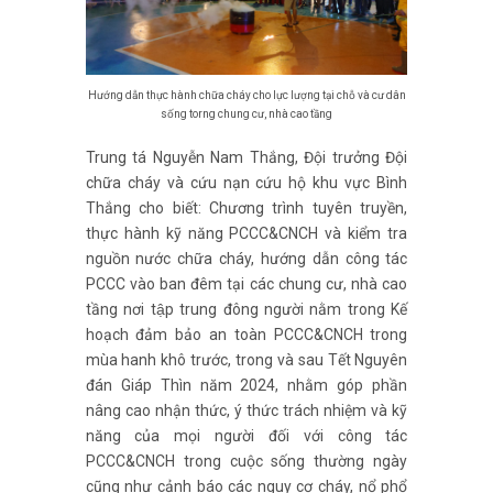
Hướng dẫn thực hành chữa cháy cho lực lượng tại chỗ và cư dân
sống torng chung cư, nhà cao tầng
Trung tá Nguyễn Nam Thắng, Đội trưởng Đội
chữa cháy và cứu nạn cứu hộ khu vực Bình
Thắng cho biết: Chương trình tuyên truyền,
thực hành kỹ năng PCCC&CNCH và kiểm tra
nguồn nước chữa cháy, hướng dẫn công tác
PCCC vào ban đêm tại các chung cư, nhà cao
tầng nơi tập trung đông người nằm trong Kế
hoạch đảm bảo an toàn PCCC&CNCH trong
mùa hanh khô trước, trong và sau Tết Nguyên
đán Giáp Thìn năm 2024, nhằm góp phần
nâng cao nhận thức, ý thức trách nhiệm và kỹ
năng của mọi người đối với công tác
PCCC&CNCH trong cuộc sống thường ngày
cũng như cảnh báo các nguy cơ cháy, nổ phổ