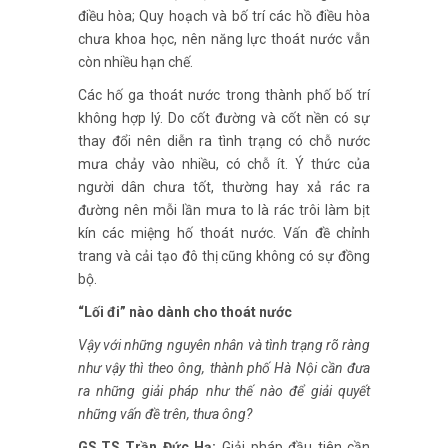
điều hòa; Quy hoạch và bố trí các hồ điều hòa
chưa khoa học, nên năng lực thoát nước vẫn
còn nhiều hạn chế.
Các hố ga thoát nước trong thành phố bố trí
không hợp lý. Do cốt đường và cốt nền có sự
thay đổi nên diễn ra tình trạng có chỗ nước
mưa chảy vào nhiều, có chỗ ít. Ý thức của
người dân chưa tốt, thường hay xả rác ra
đường nên mỗi lần mưa to là rác trôi làm bịt
kín các miệng hố thoát nước. Vấn đề chỉnh
trang và cải tạo đô thị cũng không có sự đồng
bộ.
“Lối đi” nào dành cho thoát nước
Vậy với những nguyên nhân và tình trạng rõ ràng
như vậy thì theo ông, thành phố Hà Nội cần đưa
ra những giải pháp như thế nào để giải quyết
những vấn đề trên, thưa ông?
GS.TS Trần Đức Hạ:
Giải pháp đầu tiên cần