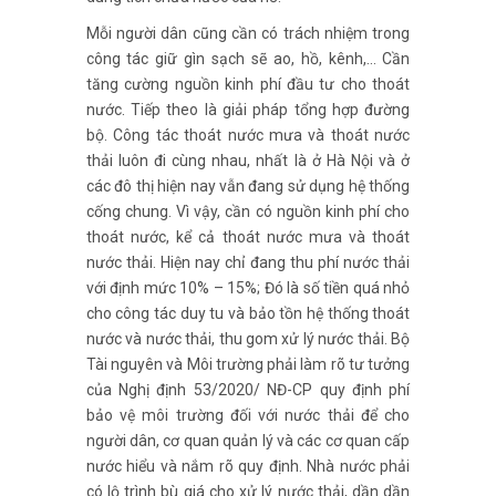
Mỗi người dân cũng cần có trách nhiệm trong
công tác giữ gìn sạch sẽ ao, hồ, kênh,… Cần
tăng cường nguồn kinh phí đầu tư cho thoát
nước. Tiếp theo là giải pháp tổng hợp đường
bộ. Công tác thoát nước mưa và thoát nước
thải luôn đi cùng nhau, nhất là ở Hà Nội và ở
các đô thị hiện nay vẫn đang sử dụng hệ thống
cống chung. Vì vậy, cần có nguồn kinh phí cho
thoát nước, kể cả thoát nước mưa và thoát
nước thải. Hiện nay chỉ đang thu phí nước thải
với định mức 10% – 15%; Đó là số tiền quá nhỏ
cho công tác duy tu và bảo tồn hệ thống thoát
nước và nước thải, thu gom xử lý nước thải. Bộ
Tài nguyên và Môi trường phải làm rõ tư tưởng
của Nghị định 53/2020/ NĐ-CP quy định phí
bảo vệ môi trường đối với nước thải để cho
người dân, cơ quan quản lý và các cơ quan cấp
nước hiểu và nắm rõ quy định. Nhà nước phải
có lộ trình bù giá cho xử lý nước thải, dần dần