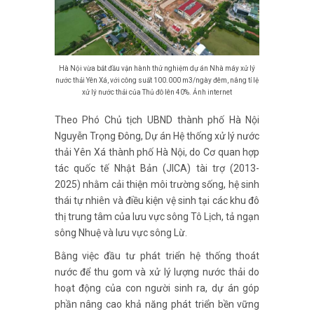
Hà Nội vừa bắt đầu vận hành thử nghiệm dự án Nhà máy xử lý
nước thải Yên Xá, với công suất 100.000 m3/ngày đêm, nâng tỉ lệ
xử lý nước thải của Thủ đô lên 40%. Ảnh internet
Theo Phó Chủ tịch UBND thành phố Hà Nội
Nguyễn Trọng Đông, Dự án Hệ thống xử lý nước
thải Yên Xá thành phố Hà Nội, do Cơ quan hợp
tác quốc tế Nhật Bản (JICA) tài trợ (2013-
2025) nhằm cải thiện môi trường sống, hệ sinh
thái tự nhiên và điều kiện vệ sinh tại các khu đô
thị trung tâm của lưu vực sông Tô Lịch, tả ngạn
sông Nhuệ và lưu vực sông Lừ.
Bằng việc đầu tư phát triển hệ thống thoát
nước để thu gom và xử lý lượng nước thải do
hoạt động của con người sinh ra, dự án góp
phần nâng cao khả năng phát triển bền vững