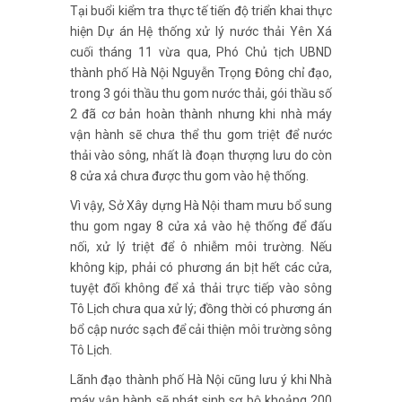
Tại buổi kiểm tra thực tế tiến độ triển khai thực
hiện Dự án Hệ thống xử lý nước thải Yên Xá
cuối tháng 11 vừa qua, Phó Chủ tịch UBND
thành phố Hà Nội Nguyễn Trọng Đông chỉ đạo,
trong 3 gói thầu thu gom nước thải, gói thầu số
2 đã cơ bản hoàn thành nhưng khi nhà máy
vận hành sẽ chưa thể thu gom triệt để nước
thải vào sông, nhất là đoạn thượng lưu do còn
8 cửa xả chưa được thu gom vào hệ thống.
Vì vậy, Sở Xây dựng Hà Nội tham mưu bổ sung
thu gom ngay 8 cửa xả vào hệ thống để đấu
nối, xử lý triệt để ô nhiễm môi trường. Nếu
không kịp, phải có phương án bịt hết các cửa,
tuyệt đối không để xả thải trực tiếp vào sông
Tô Lịch chưa qua xử lý; đồng thời có phương án
bổ cập nước sạch để cải thiện môi trường sông
Tô Lịch.
Lãnh đạo thành phố Hà Nội cũng lưu ý khi Nhà
máy vận hành sẽ phát sinh sơ bộ khoảng 200