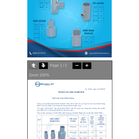
Page
1
/
2
Zoom
100%