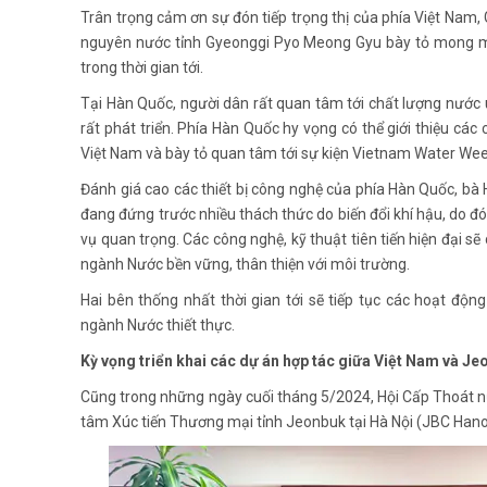
Giám đốc Cục Cấp Thoát nước, Cơ quan Quản lý tài nguyên nước tỉnh Gyeonggi P
Nước sạch và Môi trườ
Trân trọng cảm ơn sự đón tiếp trọng thị của phía Việt Nam
nguyên nước tỉnh Gyeonggi Pyo Meong Gyu bày tỏ mong mu
trong thời gian tới.
Tại Hàn Quốc, người dân rất quan tâm tới chất lượng nước 
rất phát triển. Phía Hàn Quốc hy vọng có thể giới thiệu các
Việt Nam và bày tỏ quan tâm tới sự kiện Vietnam Water We
Đánh giá cao các thiết bị công nghệ của phía Hàn Quốc, b
đang đứng trước nhiều thách thức do biến đổi khí hậu, do đ
vụ quan trọng. Các công nghệ, kỹ thuật tiên tiến hiện đại sẽ 
ngành Nước bền vững, thân thiện với môi trường.
Hai bên thống nhất thời gian tới sẽ tiếp tục các hoạt động
ngành Nước thiết thực.
Kỳ vọng triển khai các dự án hợp tác giữa Việt Nam và J