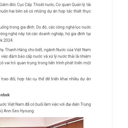
yo Meong Gyu tặng quà lưu niệm Hội Cấp Thoát nước Việt Nam và Hội
ng Việt Nam
, Giám đốc Cục Cấp Thoát nước, Cơ quan Quản lý tài
ốn hai bên sẽ có những dự án hợp tác thiết thực
uống trong gia đình. Do đó, các công nghệ lọc nước
 công nghệ này tới các doanh nghiệp, hộ gia đình tại
ek 2024.
à Hạ Thanh Hằng cho biết, ngành Nước của Việt Nam
ó việc đảm bảo cấp nước và xử lý nước thải là nhiệm
có vai trò quan trọng trong tiến trình phát triển một
 trao đổi, hợp tác cụ thể để triển khai nhiều dự án
eonbuk