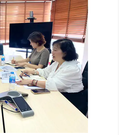
ớc Việt Nam đã có buổi làm việc với đại diện Trung
oi) Ann Seo Hyoung.