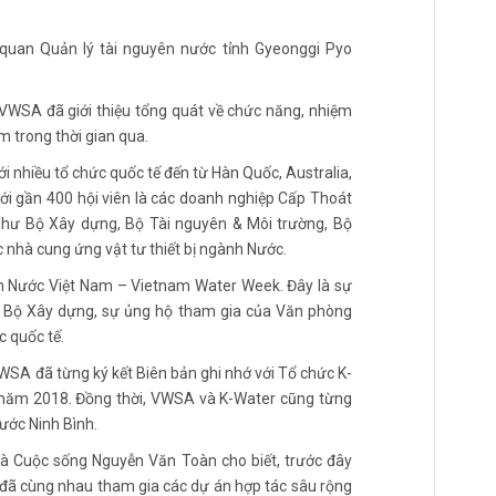
quan Quản lý tài nguyên nước tỉnh Gyeonggi Pyo
 VWSA đã giới thiệu tổng quát về chức năng, nhiệm
m trong thời gian qua.
 nhiều tổ chức quốc tế đến từ Hàn Quốc, Australia,
ới gần 400 hội viên là các doanh nghiệp Cấp Thoát
 như Bộ Xây dựng, Bộ Tài nguyên & Môi trường, Bộ
c nhà cung ứng vật tư thiết bị ngành Nước.
nh Nước Việt Nam – Vietnam Water Week. Đây là sự
i Bộ Xây dựng, sự ủng hộ tham gia của Văn phòng
c quốc tế.
SA đã từng ký kết Biên bản ghi nhớ với Tổ chức K-
m năm 2018. Đồng thời, VWSA và K-Water cũng từng
nước Ninh Bình.
 và Cuộc sống Nguyễn Văn Toàn cho biết, trước đây
 đã cùng nhau tham gia các dự án hợp tác sâu rộng