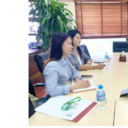
Cũng trong những ngày cuối tháng 5/2024, Hội Cấp Thoát nư
tâm Xúc tiến Thương mại tỉnh Jeonbuk tại Hà Nội (JBC Han