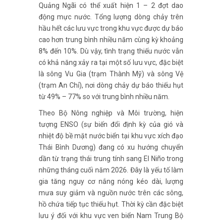
Quảng Ngãi có thể xuất hiện 1 – 2 đợt dao
động mực nước. Tổng lượng dòng chảy trên
hầu hết các lưu vực trong khu vực được dự báo
cao hơn trung bình nhiều năm cùng kỳ khoảng
8% đến 10%. Dù vậy, tình trạng thiếu nước vẫn
có khả năng xảy ra tại một số lưu vực, đặc biệt
là sông Vu Gia (trạm Thành Mỹ) và sông Vệ
(trạm An Chỉ), nơi dòng chảy dự báo thiếu hụt
từ 49% – 77% so với trung bình nhiều năm.
Theo Bộ Nông nghiệp và Môi trường, hiện
tượng ENSO (sự biến đổi định kỳ của gió và
nhiệt độ bề mặt nước biển tại khu vực xích đạo
Thái Bình Dương) đang có xu hướng chuyển
dần từ trạng thái trung tính sang El Niño trong
những tháng cuối năm 2026. Đây là yếu tố làm
gia tăng nguy cơ nắng nóng kéo dài, lượng
mưa suy giảm và nguồn nước trên các sông,
hồ chứa tiếp tục thiếu hụt. Thời kỳ cần đặc biệt
lưu ý đối với khu vực ven biển Nam Trung Bộ