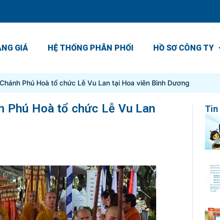
NG GIÁ
HỆ THỐNG PHÂN PHỐI
HỒ SƠ CÔNG TY
Chánh Phú Hoà tổ chức Lễ Vu Lan tại Hoa viên Bình Dương
h Phú Hoà tổ chức Lễ Vu Lan
Tin