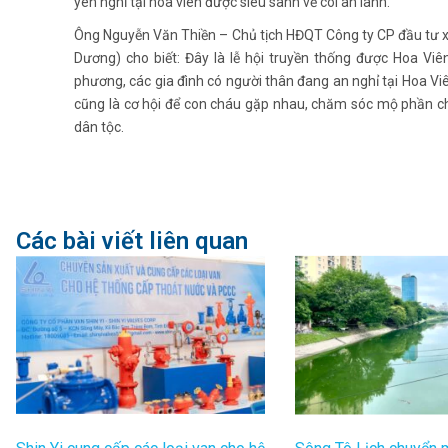
yên nghỉ tại hoa viên được siêu sanh về cõi an lành.
Ông Nguyễn Văn Thiền – Chủ tịch HĐQT Công ty CP đầu tư 
Dương) cho biết: Đây là lễ hội truyền thống được Hoa Vi
phương, các gia đình có người thân đang an nghỉ tại Hoa Viên
cũng là cơ hội để con cháu gặp nhau, chăm sóc mộ phần ch
dân tộc.
Các bài viết liên quan