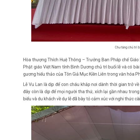
Chư tăng chủ trì b
Hòa thượng Thích Huệ Thông – Trưởng Ban Pháp chế Giáo hộ
Phật giáo Việt Nam tỉnh Bình Dương chủ trì buổi lễ và có bà
gương hiếu thảo của Tôn Giả Mục Kiền Liên trong văn hóa Ph
Lễ Vu Lan là dịp để con cháu khắp nơi dành thời gian trở về
đây còn là dịp để mọi người tha thứ, xích lại gần nhau trong
biểu và du khách về dự lễ đã bày tỏ cảm xúc với nghi thức cà