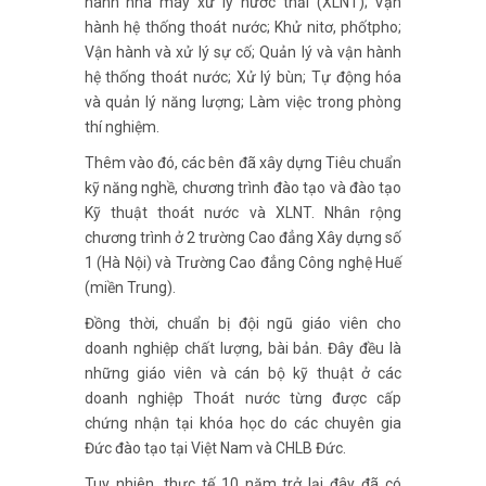
hành nhà máy xử lý nước thải (XLNT); Vận
hành hệ thống thoát nước; Khử nitơ, phốtpho;
Vận hành và xử lý sự cố; Quản lý và vận hành
hệ thống thoát nước; Xử lý bùn; Tự động hóa
và quản lý năng lượng; Làm việc trong phòng
thí nghiệm.
Thêm vào đó, các bên đã xây dựng Tiêu chuẩn
kỹ năng nghề, chương trình đào tạo và đào tạo
Kỹ thuật thoát nước và XLNT. Nhân rộng
chương trình ở 2 trường Cao đẳng Xây dựng số
1 (Hà Nội) và Trường Cao đẳng Công nghệ Huế
(miền Trung).
Đồng thời, chuẩn bị đội ngũ giáo viên cho
doanh nghiệp chất lượng, bài bản. Đây đều là
những giáo viên và cán bộ kỹ thuật ở các
doanh nghiệp Thoát nước từng được cấp
chứng nhận tại khóa học do các chuyên gia
Đức đào tạo tại Việt Nam và CHLB Đức.
Tuy nhiên, thực tế 10 năm trở lại đây đã có