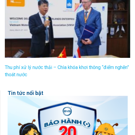
Thu phí xử lý nước thải – Chìa khóa khơi thông “điểm nghẽn”
thoát nước
Tin tức nổi bật