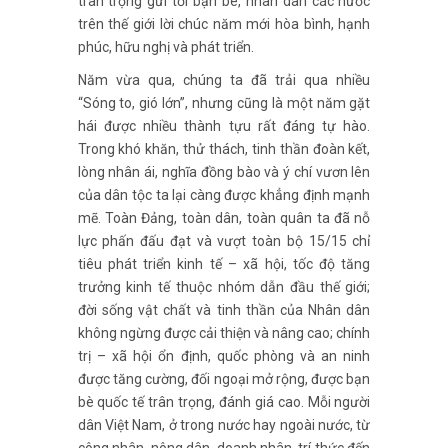
trân trọng gửi tới bạn bè, nhân dân các nước
trên thế giới lời chúc năm mới hòa bình, hạnh
phúc, hữu nghị và phát triển.
Năm vừa qua, chúng ta đã trải qua nhiều
“Sóng to, gió lớn”, nhưng cũng là một năm gặt
hái được nhiều thành tựu rất đáng tự hào.
Trong khó khăn, thử thách, tinh thần đoàn kết,
lòng nhân ái, nghĩa đồng bào và ý chí vươn lên
của dân tộc ta lại càng được khẳng định mạnh
mẽ. Toàn Đảng, toàn dân, toàn quân ta đã nỗ
lực phấn đấu đạt và vượt toàn bộ 15/15 chỉ
tiêu phát triển kinh tế – xã hội, tốc độ tăng
trưởng kinh tế thuộc nhóm dẫn đầu thế giới;
đời sống vật chất và tinh thần của Nhân dân
không ngừng được cải thiện và nâng cao; chính
trị – xã hội ổn định, quốc phòng và an ninh
được tăng cường, đối ngoại mở rộng, được bạn
bè quốc tế trân trọng, đánh giá cao. Mỗi người
dân Việt Nam, ở trong nước hay ngoài nước, từ