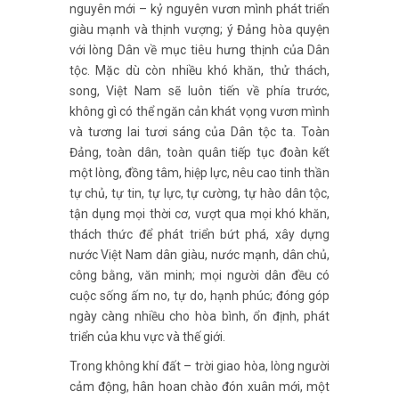
nguyên mới – kỷ nguyên vươn mình phát triển
giàu mạnh và thịnh vượng; ý Đảng hòa quyện
với lòng Dân về mục tiêu hưng thịnh của Dân
tộc. Mặc dù còn nhiều khó khăn, thử thách,
song, Việt Nam sẽ luôn tiến về phía trước,
không gì có thể ngăn cản khát vọng vươn mình
và tương lai tươi sáng của Dân tộc ta. Toàn
Đảng, toàn dân, toàn quân tiếp tục đoàn kết
một lòng, đồng tâm, hiệp lực, nêu cao tinh thần
tự chủ, tự tin, tự lực, tự cường, tự hào dân tộc,
tận dụng mọi thời cơ, vượt qua mọi khó khăn,
thách thức để phát triển bứt phá, xây dựng
nước Việt Nam dân giàu, nước mạnh, dân chủ,
công bằng, văn minh; mọi người dân đều có
cuộc sống ấm no, tự do, hạnh phúc; đóng góp
ngày càng nhiều cho hòa bình, ổn định, phát
triển của khu vực và thế giới.
Trong không khí đất – trời giao hòa, lòng người
cảm động, hân hoan chào đón xuân mới, một