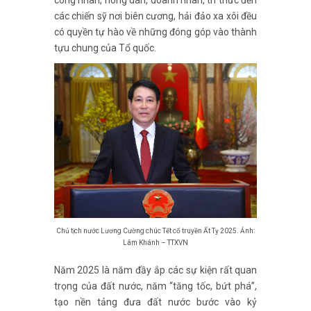
công nhân, nông dân, doanh nhân, trí thức đến
các chiến sỹ nơi biên cương, hải đảo xa xôi đều
có quyền tự hào về những đóng góp vào thành
tựu chung của Tổ quốc.
Chủ tịch nước Lương Cường chúc Tết cổ truyền Ất Tỵ 2025. Ảnh:
Lâm Khánh – TTXVN
Năm 2025 là năm đầy ắp các sự kiện rất quan
trọng của đất nước, năm “tăng tốc, bứt phá”,
tạo nền tảng đưa đất nước bước vào kỷ