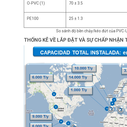
O-PVC (1)
70 ± 3.5
PE100
25 ± 1.3
So sánh độ bền chảy/kéo đứt của PVC-U
THỐNG KÊ VỀ LẮP ĐẶT VÀ SỰ CHẤP NHẬN