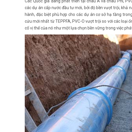
Các Quốc gia đang phát triển tại châu Á và châu Phi, P
các dự án cấp nước đầu tư mới, bởi độ bền vượt trội, khả n
hành, đặc biệt phù hợp cho các dự án cơ sở hạ tầng tron
cứu mới nhất từ TEPPFA, PVC-O vượt trội so với các loại 
cố vị thế của nó như một lựa chọn bền vững trong việc phát 