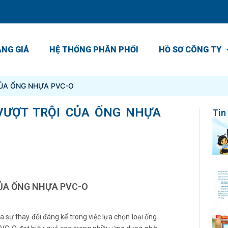
NG GIÁ
HỆ THỐNG PHÂN PHỐI
HỒ SƠ CÔNG TY
CỦA ỐNG NHỰA PVC-O
 VƯỢT TRỘI CỦA ỐNG NHỰA
Tin
CỦA ỐNG NHỰA PVC-O
 sự thay đổi đáng kể trong việc lựa chọn loại ống