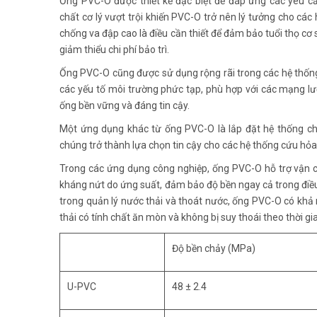
Ống PVC-O được thiết kế đặc biệt để đáp ứng các yêu c
chất cơ lý vượt trội khiến PVC-O trở nên lý tưởng cho cá
chống va đập cao là điều cần thiết để đảm bảo tuổi thọ cơ
giảm thiểu chi phí bảo trì.
Ống PVC-O cũng được sử dụng rộng rãi trong các hệ thống
các yếu tố môi trường phức tạp, phù hợp với các mạng lư
ống bền vững và đáng tin cậy.
Một ứng dụng khác từ ống PVC-O là lắp đặt hệ thống ch
chúng trở thành lựa chọn tin cậy cho các hệ thống cứu hỏa,
Trong các ứng dụng công nghiệp, ống PVC-O hỗ trợ vận 
kháng nứt do ứng suất, đảm bảo độ bền ngay cả trong điề
trong quản lý nước thải và thoát nước, ống PVC-O có khả 
thải có tính chất ăn mòn và không bị suy thoái theo thời gi
Độ bền chảy (MPa)
U-PVC
48 ± 2.4