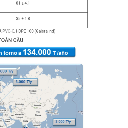
81 ± 4.1
35 ± 1.8
, PVC-O, HDPE 100 (Galera, nd)
 TOÀN CẦU