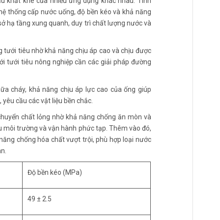
ầu khắt khe của nhiều ứng dụng khác nhau. Tính
c hệ thống cấp nước uống, độ bền kéo và khả năng
 sở hạ tầng xung quanh, duy trì chất lượng nước và
 tưới tiêu nhờ khả năng chịu áp cao và chịu được
ới tưới tiêu nông nghiệp cần các giải pháp đường
ữa cháy, khả năng chịu áp lực cao của ống giúp
 yêu cầu các vật liệu bền chắc.
chuyển chất lỏng nhờ khả năng chống ăn mòn và
u môi trường và vận hành phức tạp. Thêm vào đó,
năng chống hóa chất vượt trội, phù hợp loại nước
an.
Độ bền kéo (MPa)
49 ± 2.5