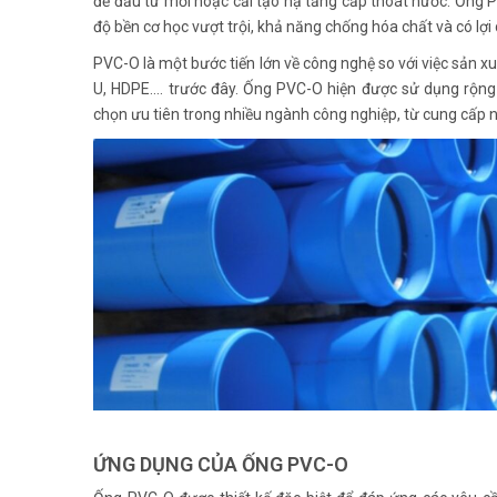
để đầu tư mới hoặc cải tạo hạ tầng cấp thoát nước. Ống 
độ bền cơ học vượt trội, khả năng chống hóa chất và có lợi
PVC-O là một bước tiến lớn về công nghệ so với việc sản 
U, HDPE…. trước đây. Ống PVC-O hiện được sử dụng rộng rã
chọn ưu tiên trong nhiều ngành công nghiệp, từ cung cấp 
ỨNG DỤNG CỦA ỐNG PVC-O