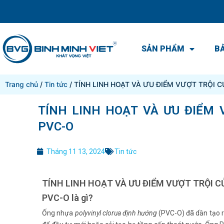
SẢN PHẨM
BẢ
Trang chủ
/
Tin tức
/ TÍNH LINH HOẠT VÀ ƯU ĐIỂM VƯỢT TRỘI 
TÍNH LINH HOẠT VÀ ƯU ĐIỂM
PVC-O
Tháng 11 13, 2024
Tin tức
TÍNH LINH HOẠT VÀ ƯU ĐIỂM VƯỢT TRỘI 
PVC-O là gì?
Ống nhựa
polyvinyl clorua định hướng
(PVC-O) đã dần tạo ra