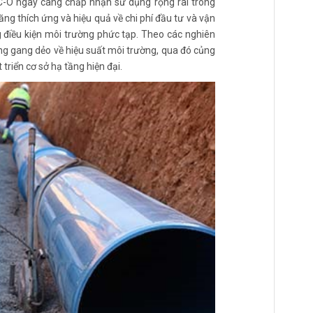
VC-O ngày càng chấp nhận sử dụng rộng rãi trong
ăng thích ứng và hiệu quả về chi phí đầu tư và vận
g điều kiện môi trường phức tạp. Theo các nghiên
ống gang dẻo về hiệu suất môi trường, qua đó củng
triển cơ sở hạ tầng hiện đại.