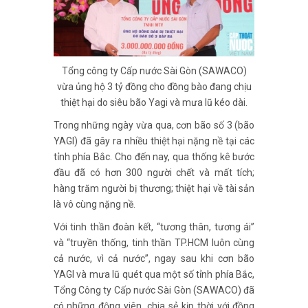
Tổng công ty Cấp nước Sài Gòn (SAWACO)
vừa ủng hộ 3 tỷ đồng cho đồng bào đang chịu
thiệt hại do siêu bão Yagi và mưa lũ kéo dài.
Trong những ngày vừa qua, cơn bão số 3 (bão
YAGI) đã gây ra nhiều thiệt hại nặng nề tại các
tỉnh phía Bắc. Cho đến nay, qua thống kê bước
đầu đã có hơn 300 người chết và mất tích;
hàng trăm người bị thương; thiệt hại về tài sản
là vô cùng nặng nề.
Với tinh thần đoàn kết, “tương thân, tương ái”
và “truyền thống, tinh thần TP.HCM luôn cùng
cả nước, vì cả nước”, ngay sau khi cơn bão
YAGI và mưa lũ quét qua một số tỉnh phía Bắc,
Tổng Công ty Cấp nước Sài Gòn (SAWACO) đã
có những động viên, chia sẻ kịp thời với đồng