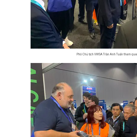
Phó Chủ tịch VWSA Trần Anh Tuấn tham quan