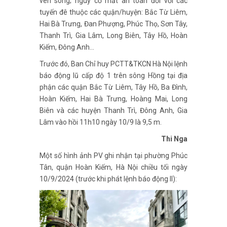
ven sông; nguy cơ mất an toàn đối với các
tuyến đê thuộc các quận/huyện: Bắc Từ Liêm,
Hai Bà Trưng, Đan Phượng, Phúc Thọ, Sơn Tây,
Thanh Trì, Gia Lâm, Long Biên, Tây Hồ, Hoàn
Kiếm, Đông Anh…
Trước đó, Ban Chỉ huy PCTT&TKCN Hà Nội lệnh
báo động lũ cấp độ 1 trên sông Hồng tại địa
phận các quận Bắc Từ Liêm, Tây Hồ, Ba Đình,
Hoàn Kiếm, Hai Bà Trưng, Hoàng Mai, Long
Biên và các huyện Thanh Trì, Đông Anh, Gia
Lâm vào hồi 11h10 ngày 10/9 là 9,5 m.
Thi Nga
Một số hình ảnh PV ghi nhận tại phường Phúc
Tân, quận Hoàn Kiếm, Hà Nội chiều tối ngày
10/9/2024 (trước khi phát lệnh báo động II):