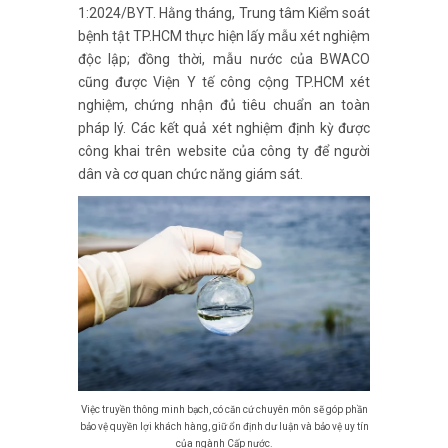
1:2024/BYT. Hằng tháng, Trung tâm Kiểm soát
bệnh tật TP.HCM thực hiện lấy mẫu xét nghiệm
độc lập; đồng thời, mẫu nước của BWACO
cũng được Viện Y tế công cộng TP.HCM xét
nghiệm, chứng nhận đủ tiêu chuẩn an toàn
pháp lý. Các kết quả xét nghiệm định kỳ được
công khai trên website của công ty để người
dân và cơ quan chức năng giám sát.
Việc truyền thông minh bạch, có căn cứ chuyên môn sẽ góp phần
bảo vệ quyền lợi khách hàng, giữ ổn định dư luận và bảo vệ uy tín
của ngành Cấp nước.