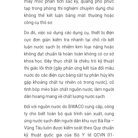
máy móc phân tích sắc ký, quang phổ phức
tạp trong phòng thí nghiệm chuyên dụng chứ
không thể kết luận bằng mắt thường hoặc
công cụ thô sơ.
Do đó, việc sử dụng các dụng cụ, thiết bị điện
cực đơn giản kiểm tra nhanh tại chỗ rồi kết
luận nước sạch bị nhiễm kim loại nặng hoặc
không đạt chuẩn là hoàn toàn không có cơ sở
khoa học. Đây thực chất là chiêu trò kỹ thuật
thị giác lỗi thời (gây phản ứng kết tủa đổi màu
nước do các điện cực bằng sắt tự phân hủy khi
gặp khoáng chất tự nhiên có trong nước), cố
tình bóp méo bản chất nguồn nước, làm người
dân hoang mang về chất lượng nước sạch.
Đối với nguồn nước do BWACO cung cấp, công
ty cho biết toàn bộ quá trình sản xuất, cung
ứng nước sạch đến người dân khu vực Bà Rịa –
Vũng Tàu luôn được kiểm soát theo Quy chuẩn
kỹ thuật quốc gia của Bộ Y tế QCVN 01-