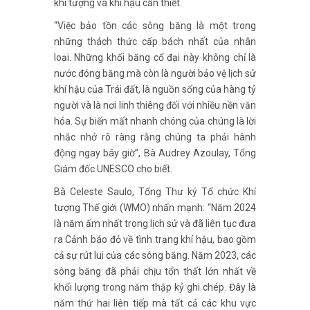
khí tượng và khí hậu cần thiết.
“Việc bảo tồn các sông băng là một trong
những thách thức cấp bách nhất của nhân
loại. Những khối băng cổ đại này không chỉ là
nước đóng băng mà còn là người bảo vệ lịch sử
khí hậu của Trái đất, là nguồn sống của hàng tỷ
người và là nơi linh thiêng đối với nhiều nền văn
hóa. Sự biến mất nhanh chóng của chúng là lời
nhắc nhở rõ ràng rằng chúng ta phải hành
động ngay bây giờ”, Bà Audrey Azoulay, Tổng
Giám đốc UNESCO cho biết.
Bà Celeste Saulo, Tổng Thư ký Tổ chức Khí
tượng Thế giới (WMO) nhấn mạnh: “Năm 2024
là năm ấm nhất trong lịch sử và đã liên tục đưa
ra Cảnh báo đỏ về tình trạng khí hậu, bao gồm
cả sự rút lui của các sông băng. Năm 2023, các
sông băng đã phải chịu tổn thất lớn nhất về
khối lượng trong năm thập kỷ ghi chép. Đây là
năm thứ hai liên tiếp mà tất cả các khu vực